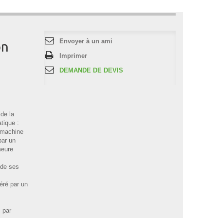
Envoyer à un ami
on
Imprimer
DEMANDE DE DEVIS
de la
tique :
a machine
par un
meure
 de ses
éré par un
s par