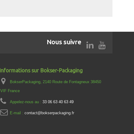
Nous suivre
Informations sur Bokser-Packaging
BokserPackaging, 2140 Route de Fontagneux 38450
VIF France
Appelez-nous au :
33 06 63 40 63 49
E-mail :
contact@bokserpackaging.fr