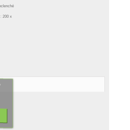
nclenché
: 200 x
m
s