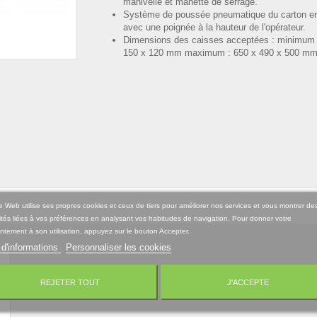
manivelle et manette de serrage.
Système de poussée pneumatique du carton e
avec une poignée à la hauteur de l'opérateur.
Dimensions des caisses acceptées : minimum 
150 x 120 mm maximum : 650 x 490 x 500 m
e Web utilise ses propres cookies et ceux de tiers pour améliorer nos services et vous montrer de
ités liées à vos préférences en analysant vos habitudes de navigation. Pour donner votre
tement à son utilisation, appuyez sur le bouton Accepter.
 d'informations
Personnaliser les cookies
REJETER TOUT
J'ACCEPTE