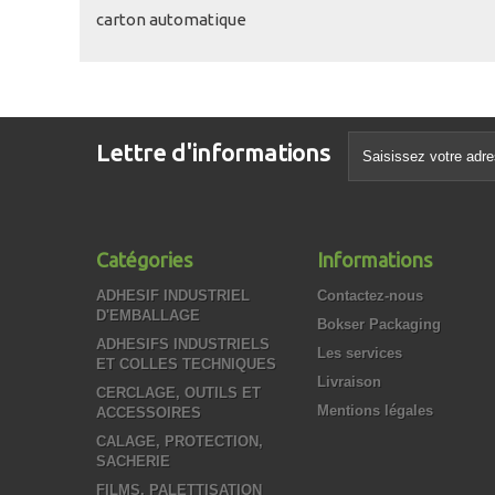
carton automatique
Lettre d'informations
Catégories
Informations
ADHESIF INDUSTRIEL
Contactez-nous
D'EMBALLAGE
Bokser Packaging
ADHESIFS INDUSTRIELS
Les services
ET COLLES TECHNIQUES
Livraison
CERCLAGE, OUTILS ET
Mentions légales
ACCESSOIRES
CALAGE, PROTECTION,
SACHERIE
FILMS, PALETTISATION