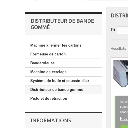
DISTR
DISTRIBUTEUR DE BANDE
GOMMÉ
Tri
--
Machine à fermer les cartons
Résultats 1
Formeuse de carton
Banderoleuse
Machine de cerclage
Système de bulle et coussin d'air
Distributeur de bande gommé
Pistolet de rétraction
Ce sit
public
consen
Plus
INFORMATIONS