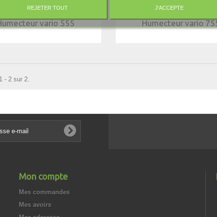
REJETER TOUT
J'ACCEPTE
Humecteur vario 555
Humecteur vario 75
 - 2 sur 2.
Mon compte
Mes commandes
Mes avoirs