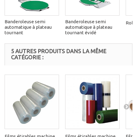
Banderoleuse semi
Banderoleuse semi
Robo
automatique à plateau
automatique à plateau
tournant
tournant évidé
5 AUTRES PRODUITS DANS LA MÊME
CATÉGORIE :
Films étirables machine
Films étirables machine
Films