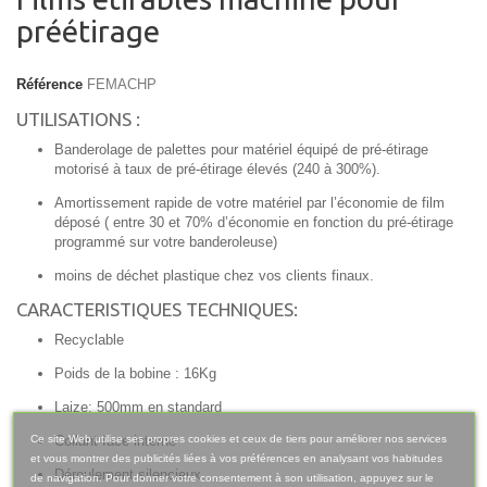
préétirage
Référence
FEMACHP
UTILISATIONS :
Banderolage de palettes pour matériel équipé de pré-étirage
motorisé à taux de pré-étirage élevés (240 à 300%).
Amortissement rapide de votre matériel par l’économie de film
déposé ( entre 30 et 70% d’économie en fonction du pré-étirage
programmé sur votre banderoleuse)
moins de déchet plastique chez vos clients finaux.
CARACTERISTIQUES TECHNIQUES:
Recyclable
Poids de la bobine : 16Kg
Laize: 500mm en standard
Ce site Web utilise ses propres cookies et ceux de tiers pour améliorer nos services
Collant face interne
et vous montrer des publicités liées à vos préférences en analysant vos habitudes
Déroulement silencieux
de navigation. Pour donner votre consentement à son utilisation, appuyez sur le