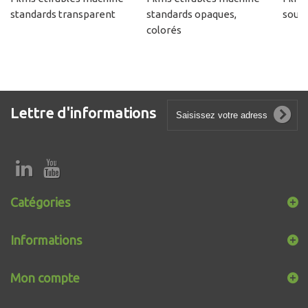
standards transparent
standards opaques,
souff
colorés
Lettre d'informations
Catégories
Informations
Mon compte