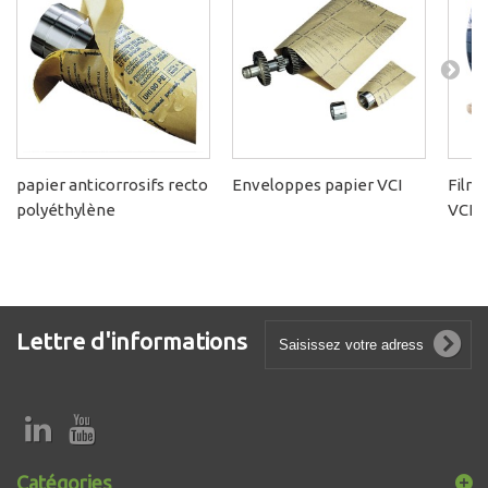
papier anticorrosifs recto
Enveloppes papier VCI
Films
polyéthylène
VCI
Lettre d'informations
Catégories