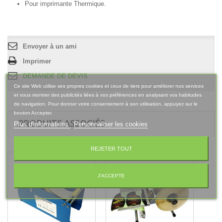
Pour imprimante Thermique.
Envoyer à un ami
Imprimer
DEMANDE DE DEVIS
Ce site Web utilise ses propres cookies et ceux de tiers pour améliorer nos services
et vous montrer des publicités liées à vos préférences en analysant vos habitudes
de navigation. Pour donner votre consentement à son utilisation, appuyez sur le
bouton Accepter.
PRODUITS ASSOCIÉS
Plus d'informations
Personnaliser les cookies
REJETER TOUT
J'ACCEPTE